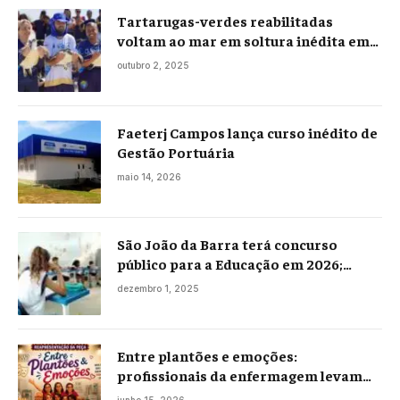
Tartarugas-verdes reabilitadas
voltam ao mar em soltura inédita em
Praia Seca
outubro 2, 2025
Faeterj Campos lança curso inédito de
Gestão Portuária
maio 14, 2026
São João da Barra terá concurso
público para a Educação em 2026;
projeto já está na Câmara
dezembro 1, 2025
Entre plantões e emoções:
profissionais da enfermagem levam
histórias reais ao palco em Campos