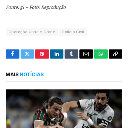
Fonte: g1 – Foto: Reprodução
Operação Unha e Carne
Polícia Civil
Facebook
Twitter
Pinterest
LinkedIn
Tumblr
Email
WhatsApp
Copy
Link
MAIS
NOTÍCIAS