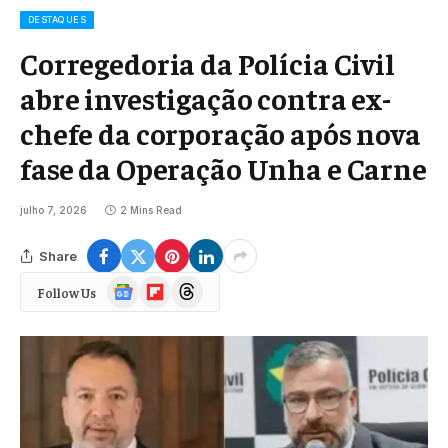
DESTAQUES
Corregedoria da Polícia Civil
abre investigação contra ex-
chefe da corporação após nova
fase da Operação Unha e Carne
julho 7, 2026
2 Mins Read
Share
Google
Flipboard
Threads
Follow Us
News