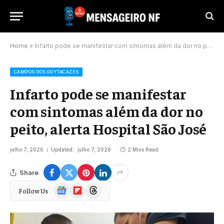
Home
»
Infarto pode se manifestar com sintomas além da dor no peito, alerta Hospital São José
CAMPOS DOS GOYTACAZES
Infarto pode se manifestar
com sintomas além da dor no
peito, alerta Hospital São José
julho 7, 2026
Updated:
julho 7, 2026
2 Mins Read
Share
Google
Flipboard
Threads
Follow Us
News