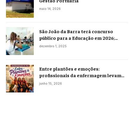
Gestão Portuária
maio 14, 2026
São João da Barra terá concurso
público para a Educação em 2026;
projeto já está na Câmara
dezembro 1, 2025
Entre plantões e emoções:
profissionais da enfermagem levam
histórias reais ao palco em Campos
junho 15, 2026