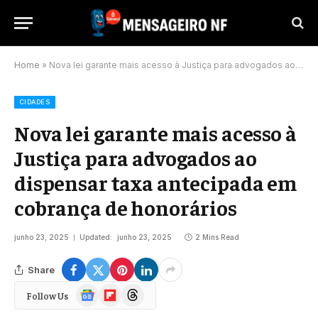
Home
»
Nova lei garante mais acesso à Justiça para advogados ao dispensar taxa antecipada em cobrança de honorários
CIDADES
Nova lei garante mais acesso à
Justiça para advogados ao
dispensar taxa antecipada em
cobrança de honorários
junho 23, 2025
Updated:
junho 23, 2025
2 Mins Read
Share
Google
Flipboard
Threads
Follow Us
News