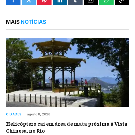
Facebook
Twitter
Pinterest
LinkedIn
Tumblr
Email
WhatsApp
Copy
Link
MAIS
NOTÍCIAS
CIDADES
agosto 8, 2026
Helicóptero cai em área de mata próxima à Vista
Chinesa, no Rio