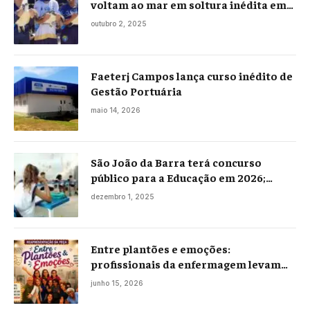
voltam ao mar em soltura inédita em
Praia Seca
outubro 2, 2025
Faeterj Campos lança curso inédito de
Gestão Portuária
maio 14, 2026
São João da Barra terá concurso
público para a Educação em 2026;
projeto já está na Câmara
dezembro 1, 2025
Entre plantões e emoções:
profissionais da enfermagem levam
histórias reais ao palco em Campos
junho 15, 2026