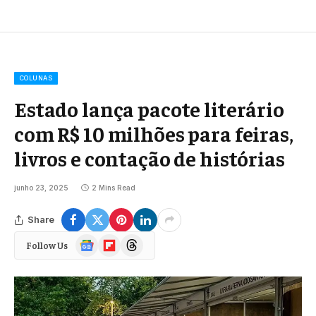
COLUNAS
Estado lança pacote literário
com R$ 10 milhões para feiras,
livros e contação de histórias
junho 23, 2025
2 Mins Read
Share
Google
Flipboard
Threads
Follow Us
News