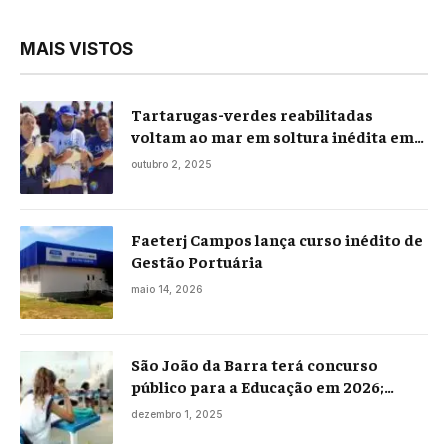
MAIS VISTOS
Tartarugas-verdes reabilitadas
voltam ao mar em soltura inédita em
Praia Seca
outubro 2, 2025
Faeterj Campos lança curso inédito de
Gestão Portuária
maio 14, 2026
São João da Barra terá concurso
público para a Educação em 2026;
projeto já está na Câmara
dezembro 1, 2025