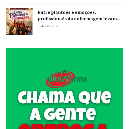
Entre plantões e emoções:
profissionais da enfermagem levam
histórias reais ao palco em Campos
junho 15, 2026