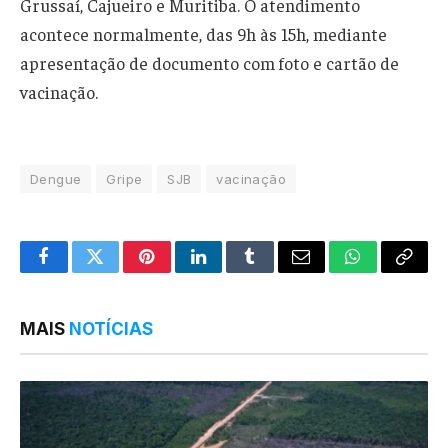
Grussaí, Cajueiro e Muritiba. O atendimento
acontece normalmente, das 9h às 15h, mediante
apresentação de documento com foto e cartão de
vacinação.
Dengue
Gripe
SJB
vacinação
Facebook
Twitter
Pinterest
LinkedIn
Tumblr
Email
WhatsApp
Copy
Link
MAIS
NOTÍCIAS