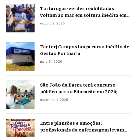
Tartarugas-verdes reabilitadas
voltam ao mar em soltura inédita em
Praia Seca
outubro 2, 2025
Faeterj Campos lança curso inédito de
Gestão Portuária
maio 14, 2026
São João da Barra terá concurso
público para a Educação em 2026;
projeto já está na Câmara
dezembro 1, 2025
Entre plantões e emoções:
profissionais da enfermagem levam
histórias reais ao palco em Campos