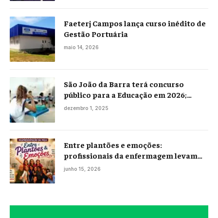
Faeterj Campos lança curso inédito de
Gestão Portuária
maio 14, 2026
São João da Barra terá concurso
público para a Educação em 2026;
projeto já está na Câmara
dezembro 1, 2025
Entre plantões e emoções:
profissionais da enfermagem levam
histórias reais ao palco em Campos
junho 15, 2026