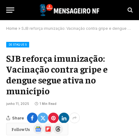
Home
»
SJB reforça imunização: Vacinação contra gripe e dengue segue ativa no município
DESTAQUES
SJB reforça imunização:
Vacinação contra gripe e
dengue segue ativa no
município
junho 11, 2025
1 Min Read
Share
Google
Flipboard
Threads
Follow Us
News