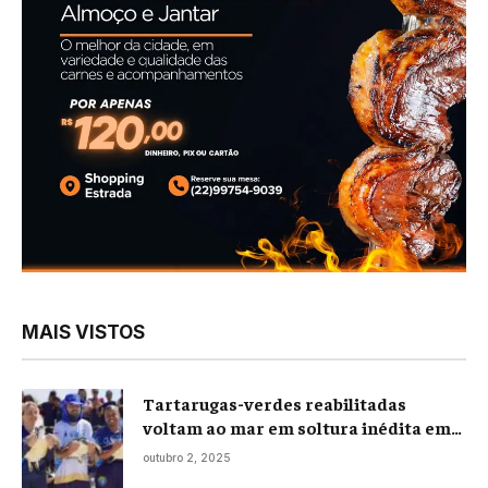
MAIS VISTOS
Tartarugas-verdes reabilitadas
voltam ao mar em soltura inédita em
Praia Seca
outubro 2, 2025