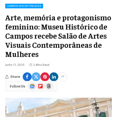
CAMPOS DOS GOYTACAZES
Arte, memória e protagonismo
feminino: Museu Histórico de
Campos recebe Salão de Artes
Visuais Contemporâneas de
Mulheres
junho 11, 2025
2 Mins Read
Share
Google
Flipboard
Threads
Follow Us
News