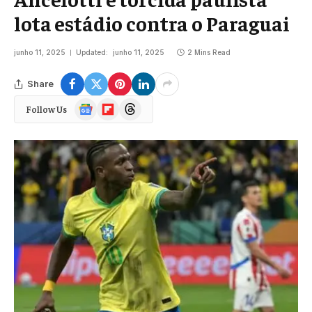
lota estádio contra o Paraguai
junho 11, 2025
Updated:
junho 11, 2025
2 Mins Read
Share
Google
Flipboard
Threads
Follow Us
News