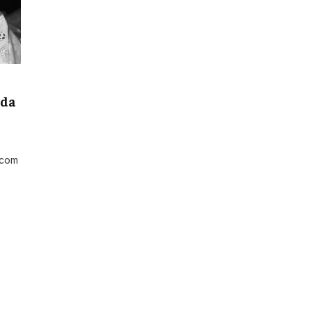
 da
 com