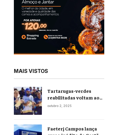
MAIS VISTOS
Tartarugas-verdes
reabilitadas voltam ao
mar em soltura inédita
outubro 2, 2025
em Praia Seca
Faeterj Campos lança