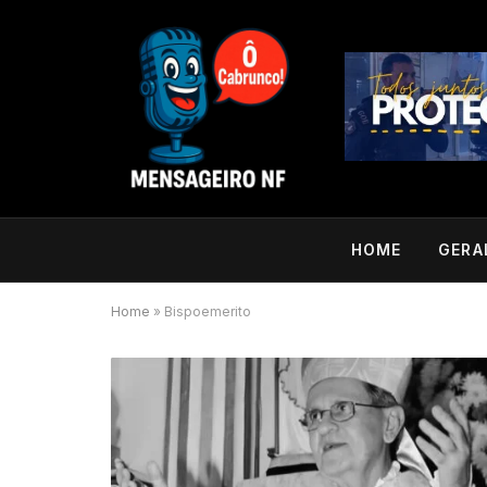
HOME
GERA
Home
»
Bispoemerito