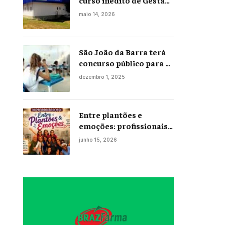
curso inédito de Gestão
Portuária
maio 14, 2026
São João da Barra terá
concurso público para a
Educação em 2026;
dezembro 1, 2025
projeto já está na
Câmara
Entre plantões e
emoções: profissionais
da enfermagem levam
junho 15, 2026
histórias reais ao palco
em Campos