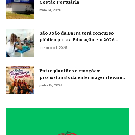
Gestão Portuária
maio 14, 2026
São João da Barra terá concurso
público para a Educação em 2026;
projeto já está na Câmara
dezembro 1, 2025
Entre plantões e emoções:
profissionais da enfermagem levam
histórias reais ao palco em Campos
junho 15, 2026