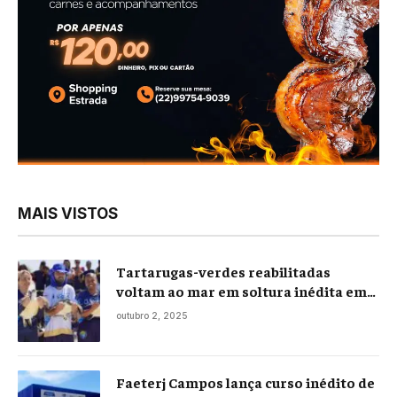
MAIS VISTOS
Tartarugas-verdes reabilitadas
voltam ao mar em soltura inédita em
Praia Seca
outubro 2, 2025
Faeterj Campos lança curso inédito de