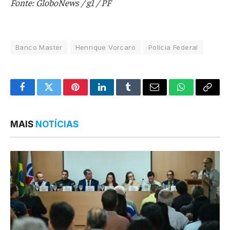
Fonte: GloboNews / g1 / PF
Banco Master
Henrique Vorcaro
Polícia Federal
Facebook
Twitter
Pinterest
LinkedIn
Tumblr
Email
WhatsApp
Copy
Link
MAIS
NOTÍCIAS