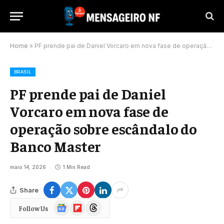
Home
»
PF prende pai de Daniel Vorcaro em nova fase de operação sobre escândalo do Banco Master
BRASIL
PF prende pai de Daniel
Vorcaro em nova fase de
operação sobre escândalo do
Banco Master
maio 14, 2026
1 Min Read
Share
Google
Flipboard
Threads
Follow Us
News